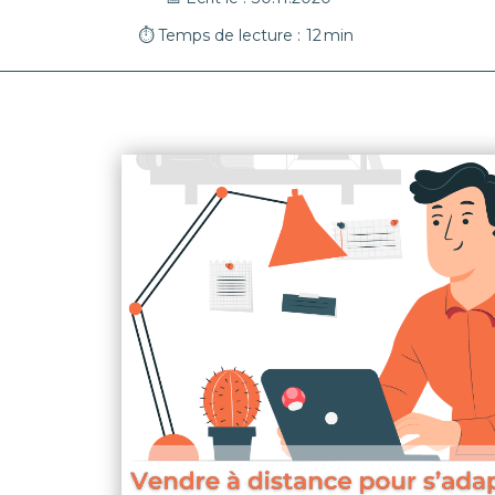
⏱ Temps de lecture :
12
min