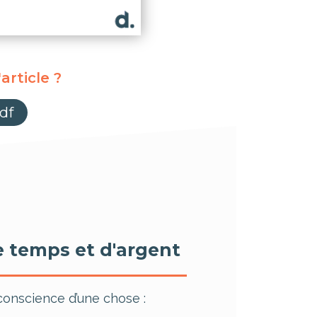
article ?
df
e temps et d'argent
s conscience d’une chose :