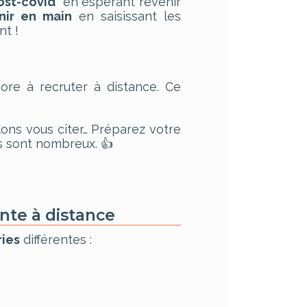
ost-covid
” en espérant revenir
nir en main
en saisissant les
nt !
re à recruter à distance. Ce
lons vous citer… Préparez votre
s sont nombreux. 👍
ente à distance
ries
différentes :