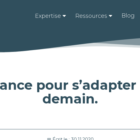
Blog
Expertise
Ressources


tance pour s’adapte
demain.
📅 Écrit le :
30.11.2020