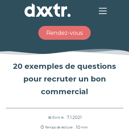
Rendez-vous
20 exemples de questions
pour recruter un bon
commercial
7.1.2021
📅 Écrit le :
10
⏱ Temps de lecture :
min