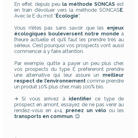
En effet, depuis peu
la méthode SONCAS
est
en train d’évoluer vers la méthode SONCAS
E
.
Avec le E du mot “
Écologie
“.
Vous n’êtes pas sans savoir que les
enjeux
écologiques bouleversent notre monde
à
l’heure actuelle et qu’il faut les prendre très au
sérieux. C’est pourquoi vos prospects vont aussi
commencer à y faire attention.
Par exemple, quitte à payer un peu plus cher,
vos prospects du type E préfèreront prendre
une alternative qui leur assure un
meilleur
respect de l’environnement
comme prendre
un produit 10% plus cher, mais 100% bio.
🡪 Si vous arrivez à
identifier
ce type de
prospect en amont, essayez de ne pas venir au
rendez-vous en 4×4,
prenez un vélo
ou les
transports en commun
. 😉